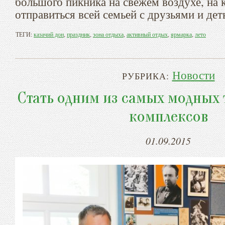
большого пикника на свежем воздухе, на
отправиться всей семьей с друзьями и дет
ТЕГИ:
казачий дон
,
праздник
,
зона отдыха
,
активный отдых
,
ярмарка
,
лето
Новости
РУБРИКА:
Стать одним из самых модных 
комплексов
01.09.2015