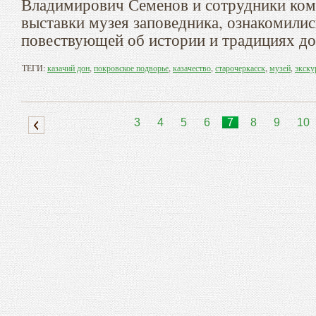
Владимирович Семенов и сотрудники ком
выставки музея заповедника, ознакомилис
повествующей об истории и традициях дон
ТЕГИ:
казачий дон
,
покровское подворье
,
казачество
,
старочеркасск
,
музей
,
экску
3
4
5
6
7
8
9
10