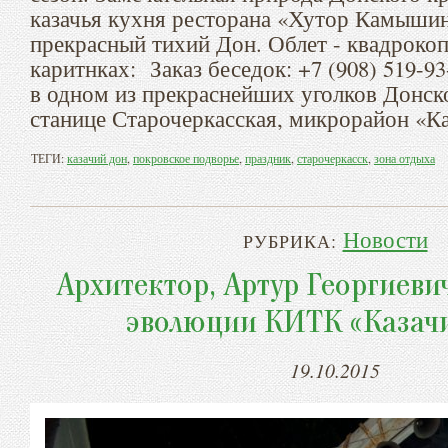
казачья кухня ресторана «Хутор Камышин
прекрасный тихий Дон. Облет - квадрокоп
каритнках: Заказ беседок: +7 (908) 519-
в одном из прекраснейших уголков Донск
станице Старочеркасская, микрорайон «К
ТЕГИ:
казачий дон
,
покровское подворье
,
праздник
,
старочеркасск
,
зона отдыха
Новости
РУБРИКА:
Архитектор, Артур Георгиевич
эволюции КИТК «Казач
19.10.2015