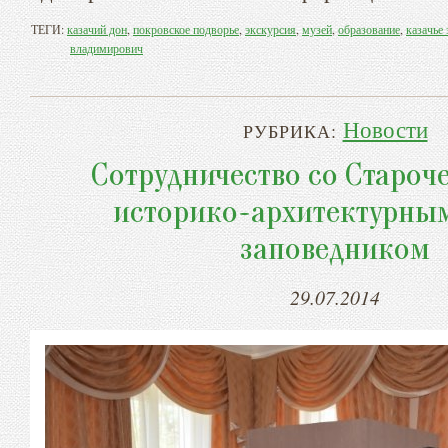
ТЕГИ:
казачий дон
,
покровское подворье
,
экскурсия
,
музей
,
образование
,
казачье
владимирович
Новости
РУБРИКА:
Сотрудничество со Староч
историко-архитектурны
заповедником
29.07.2014