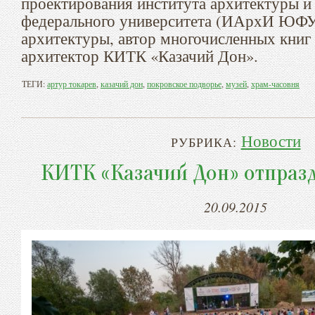
проектирования института архитектуры и
федерального университета (ИАрхИ ЮФУ)
архитектуры, автор многочисленных книг 
архитектор КИТК «Казачий Дон».
ТЕГИ:
артур токарев
,
казачий дон
,
покровское подворье
,
музей
,
храм-часовня
Новости
РУБРИКА:
КИТК «Казачий Дон» отпразд
20.09.2015