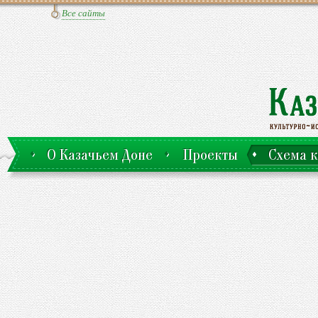
Все сайты
О Казачьем Доне
Проекты
Схема к